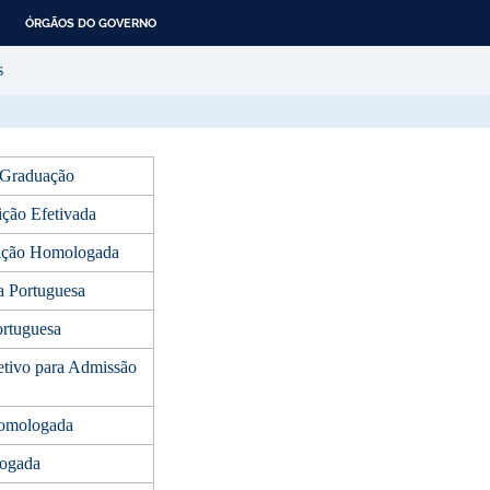
ÓRGÃOS DO GOVERNO
s
 Graduação
ção Efetivada
rição Homologada
a Portuguesa
ortuguesa
etivo para Admissão
 homologada
logada