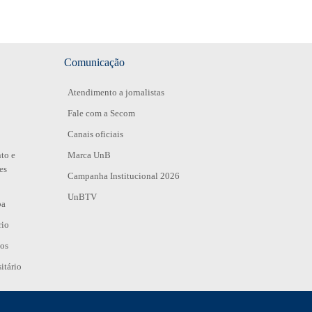
Comunicação
Atendimento a jornalistas
Fale com a Secom
Canais oficiais
to e
Marca UnB
es
Campanha Institucional 2026
UnBTV
pa
rio
ios
itário