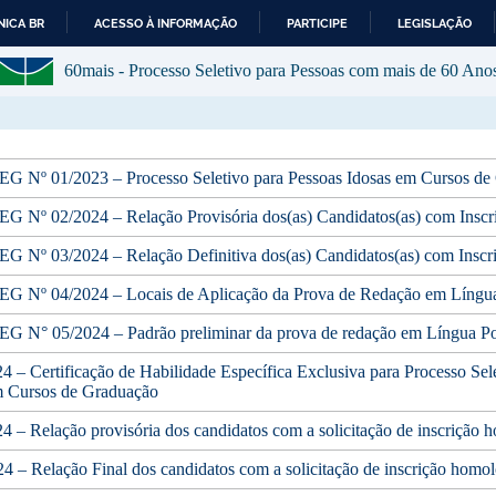
ICA BR
ACESSO À INFORMAÇÃO
PARTICIPE
LEGISLAÇÃO
I
60mais - Processo Seletivo para Pessoas com mais de 60 Ano
R
P
A
R
A
O
G Nº 01/2023 – Processo Seletivo para Pessoas Idosas em Cursos de
C
 Nº 02/2024 – Relação Provisória dos(as) Candidatos(as) com Inscri
O
N
G Nº 03/2024 – Relação Definitiva dos(as) Candidatos(as) com Insc
T
E
G Nº 04/2024 – Locais de Aplicação da Prova de Redação em Língu
Ú
D
G N° 05/2024 – Padrão preliminar da prova de redação em Língua P
O
 – Certificação de Habilidade Específica Exclusiva para Processo Sel
m Cursos de Graduação
4 – Relação provisória dos candidatos com a solicitação de inscrição
4 – Relação Final dos candidatos com a solicitação de inscrição homo