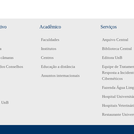
tivo
Acadêmico
Serviços
Faculdades
Arquivo Central
a
Institutos
Biblioteca Central
 câmaras
Centros
Editora UnB
dos Conselhos
Educação a distância
Equipe de Tratamen
Resposta a Incident
Assuntos internacionais
Cibernéticos
Fazenda Água Lim
Hospital Universitá
da UnB
Hospitais Veterinár
Restaurante Univers